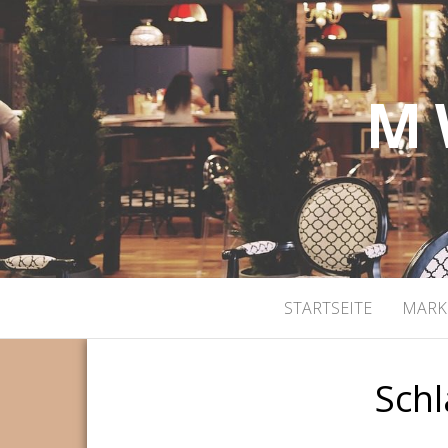
M 
STARTSEITE
MARK
Sch