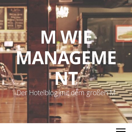
M WIE
MANAGEME
NT
Der Hotelblog mit dem großen M