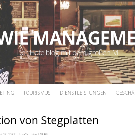
WIE MANAGEM
Der Hotelblog mit dem großen M
ETING
TOURISMUS
DIENSTLEISTUNGEN
GESCHÄ
tion von Stegplatten
i 26, 2017
Aus
Von
ADMIN