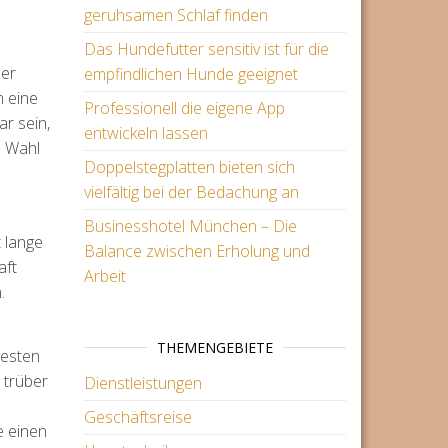
geruhsamen Schlaf finden
Das Hundefutter sensitiv ist für die
der
empfindlichen Hunde geeignet
m eine
Professionell die eigene App
r sein,
entwickeln lassen
e Wahl
Doppelstegplatten bieten sich
vielfältig bei der Bedachung an
Businesshotel München – Die
 lange
Balance zwischen Erholung und
aft
Arbeit
.
THEMENGEBIETE
besten
 trüber
Dienstleistungen
h
Geschäftsreise
e einen