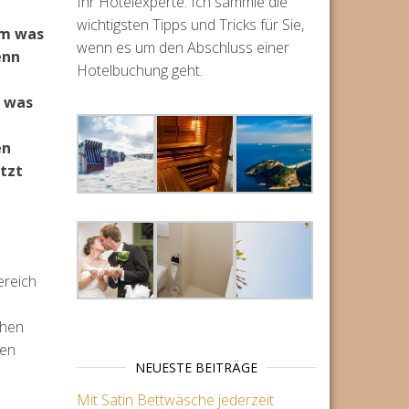
Ihr Hotelexperte. Ich sammle die
wichtigsten Tipps und Tricks für Sie,
um was
wenn es um den Abschluss einer
enn
Hotelbuchung geht.
r was
e
en
tzt
ereich
chen
gen
NEUESTE BEITRÄGE
Mit Satin Bettwäsche jederzeit