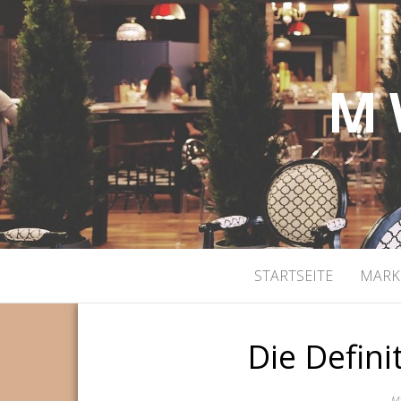
M 
STARTSEITE
MARK
Die Defini
Ma