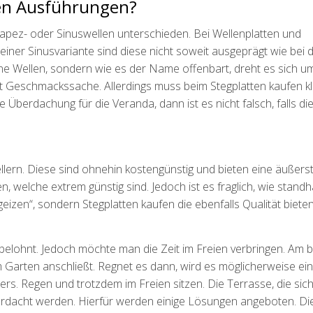
hen Ausführungen?
Trapez- oder Sinuswellen unterschieden. Bei Wellenplatten und
 einer Sinusvariante sind diese nicht soweit ausgeprägt wie bei 
ine Wellen, sondern wie es der Name offenbart, dreht es sich u
t Geschmackssache. Allerdings muss beim Stegplatten kaufen kla
 Überdachung für die Veranda, dann ist es nicht falsch, falls di
lern. Diese sind ohnehin kostengünstig und bieten eine äußerst
welche extrem günstig sind. Jedoch ist es fraglich, wie standh
eizen“, sondern Stegplatten kaufen die ebenfalls Qualität bieten
elohnt. Jedoch möchte man die Zeit im Freien verbringen. Am 
 Garten anschließt. Regnet es dann, wird es möglicherweise ein
rs. Regen und trotzdem im Freien sitzen. Die Terrasse, die sic
rdacht werden. Hierfür werden einige Lösungen angeboten. Di