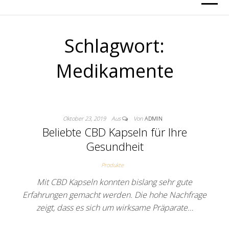
Schlagwort:
Medikamente
Oktober 23, 2019
Aus
Von
ADMIN
Beliebte CBD Kapseln für Ihre
Gesundheit
Produkte
Mit CBD Kapseln konnten bislang sehr gute
Erfahrungen gemacht werden. Die hohe Nachfrage
zeigt, dass es sich um wirksame Präparate…