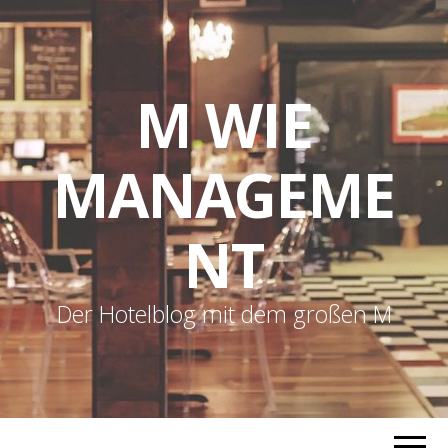
M WIE
MANAGEME
NT
Der Hotelblog mit dem großen M