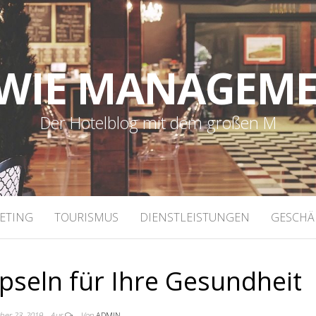
WIE MANAGEM
Der Hotelblog mit dem großen M
ETING
TOURISMUS
DIENSTLEISTUNGEN
GESCHÄ
pseln für Ihre Gesundheit
ber 23, 2019
Aus
Von
ADMIN