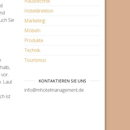
Haustechnik
nd
Hoteldirektion
und
uch Sie
Marketing
Möbeln
Produkte
Technik
e
Tourismus
halb,
 vor.
KONTAKTIEREN SIE UNS
. Laut
info@mhotelmanagement.de
h ist