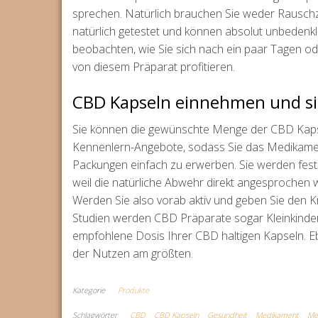
sprechen. Natürlich brauchen Sie weder Rauschz
natürlich getestet und können absolut unbeden
beobachten, wie Sie sich nach ein paar Tagen od
von diesem Präparat profitieren.
CBD Kapseln einnehmen und si
Sie können die gewünschte Menge der CBD Kapse
Kennenlern-Angebote, sodass Sie das Medikamen
Packungen einfach zu erwerben. Sie werden fests
weil die natürliche Abwehr direkt angesprochen 
Werden Sie also vorab aktiv und geben Sie den K
Studien werden CBD Präparate sogar Kleinkindern 
empfohlene Dosis Ihrer CBD haltigen Kapseln. Eb
der Nutzen am größten.
Kategorie
Produkte
Schlagwörter
CBD
CBD Kapseln
Gesundheit
Medikament
Me