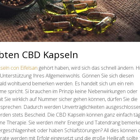
iebten CBD Kapseln
eln con Eifelsan
gehört haben, wird sich das schnell ändern. H
e Unterstützung Ihres Allgemeinwohls. Gönnen Sie sich diesen
bald wohltuend bemerken werden. Es handelt sich um ein rein
ahme spricht. Si brauchen im Prinzip keine Nebenwirkungen oder
t Sie wirklich auf Nummer sicher gehen können, dürfen Sie die
bsprechen. Dadurch werden Unverträglichkeiten ausgeschlosse
rden stets Bescheid. Die CBD Kapseln können ganz einfach täg
ne Therapie. Sie werden mehr Energie und Tatendrang bemerke
dergeschlagenheit oder haben Schlafstörungen? All dies können 
te werden mit Erfolg eingesetzt und die große Heilkraft sollte 