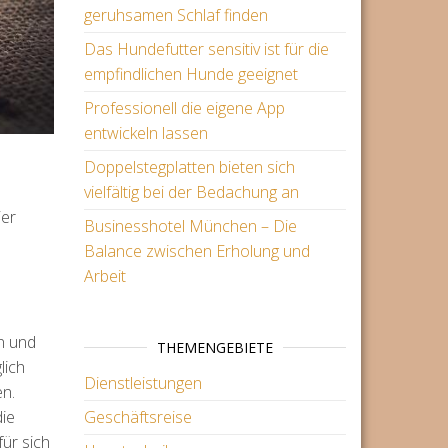
geruhsamen Schlaf finden
Das Hundefutter sensitiv ist für die
empfindlichen Hunde geeignet
Professionell die eigene App
entwickeln lassen
Doppelstegplatten bieten sich
vielfältig bei der Bedachung an
ier
Businesshotel München – Die
Balance zwischen Erholung und
Arbeit
n und
THEMENGEBIETE
lich
Dienstleistungen
n.
die
Geschäftsreise
für sich