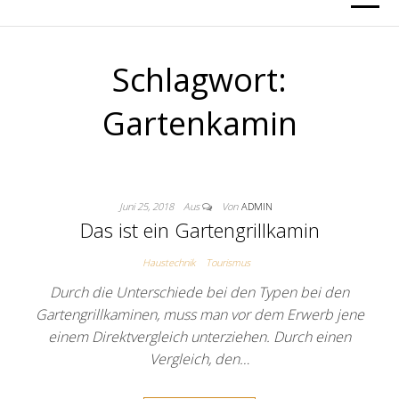
Schlagwort:
Gartenkamin
Juni 25, 2018
Aus
Von
ADMIN
Das ist ein Gartengrillkamin
Haustechnik
Tourismus
Durch die Unterschiede bei den Typen bei den
Gartengrillkaminen, muss man vor dem Erwerb jene
einem Direktvergleich unterziehen. Durch einen
Vergleich, den…