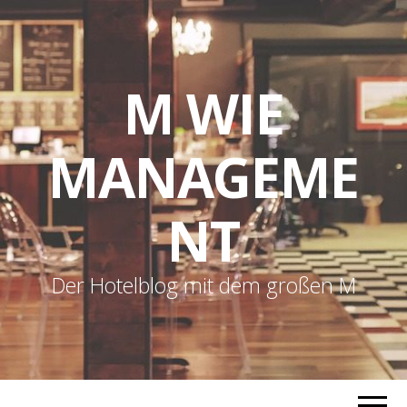
M WIE
MANAGEME
NT
Der Hotelblog mit dem großen M