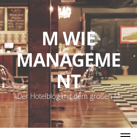
M WIE
MANAGEME
NT
Der Hotelblog mit dem großen M