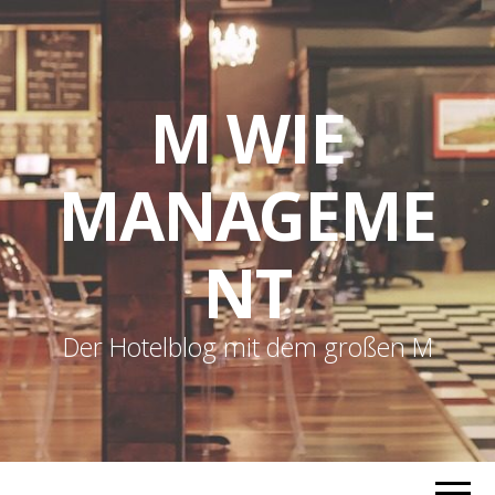
M WIE
MANAGEME
NT
Der Hotelblog mit dem großen M