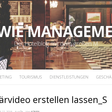
WIE MANAGEM
Der Hotelblog mit dem großen M
ETING
TOURISMUS
DIENSTLEISTUNGEN
GESCHÄ
ärvideo erstellen lassen_S
li 22, 2019
Aus
Von
ADMIN