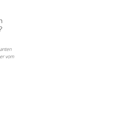
n
?
ianten
mer vom