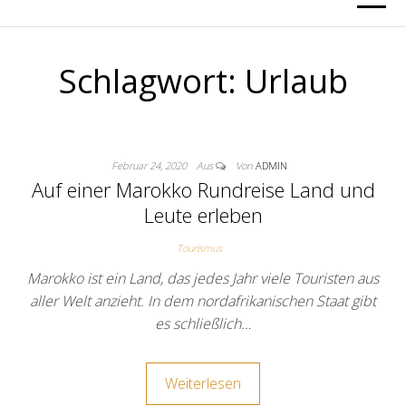
Schlagwort:
Urlaub
Februar 24, 2020
Aus
Von
ADMIN
Auf einer Marokko Rundreise Land und
Leute erleben
Tourismus
Marokko ist ein Land, das jedes Jahr viele Touristen aus
aller Welt anzieht. In dem nordafrikanischen Staat gibt
es schließlich…
Weiterlesen