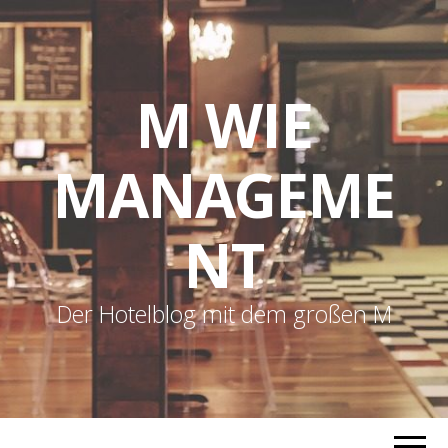
M WIE
MANAGEME
NT
Der Hotelblog mit dem großen M