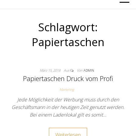
Schlagwort:
Papiertaschen
März 15, 2018
Aus
Von
ADMIN
Papiertaschen Druck vom Profi
Marketing
Jede Möglichkeit der Werbung muss durch den
Geschäftsmann in der heutigen Zeit genutzt werden.
Bei einem Ladenlokal gilt es somit…
Weiterlesen