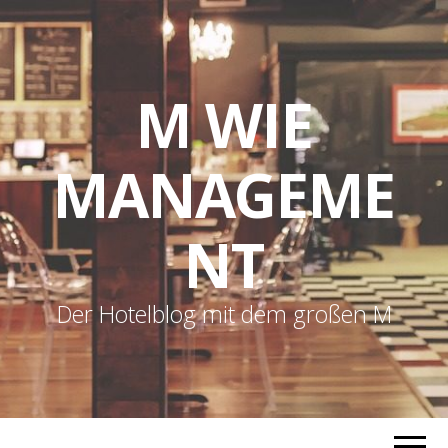
M WIE
MANAGEME
NT
Der Hotelblog mit dem großen M