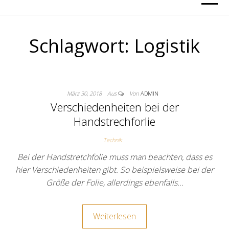
Schlagwort:
Logistik
März 30, 2018
Aus
Von
ADMIN
Verschiedenheiten bei der
Handstrechforlie
Technik
Bei der Handstretchfolie muss man beachten, dass es
hier Verschiedenheiten gibt. So beispielsweise bei der
Größe der Folie, allerdings ebenfalls…
Weiterlesen