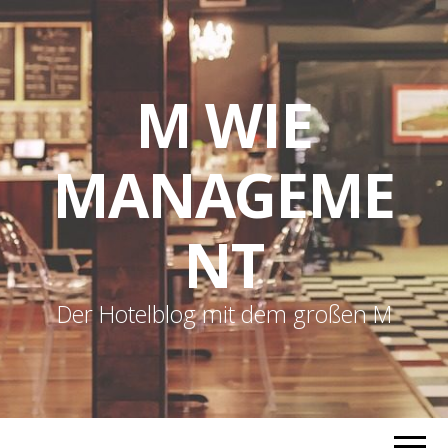
M WIE
MANAGEME
NT
Der Hotelblog mit dem großen M