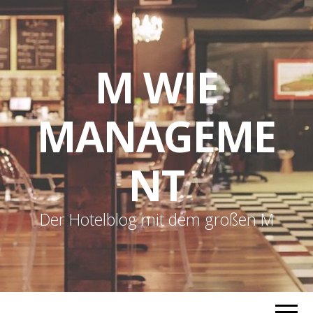
M WIE
MANAGEME
NT
Der Hotelblog mit dem großen M