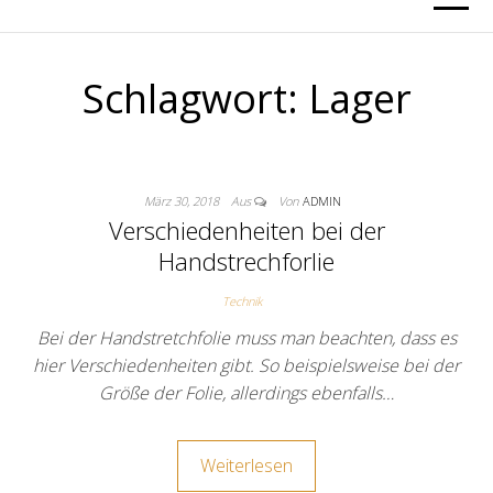
Schlagwort:
Lager
März 30, 2018
Aus
Von
ADMIN
Verschiedenheiten bei der
Handstrechforlie
Technik
Bei der Handstretchfolie muss man beachten, dass es
hier Verschiedenheiten gibt. So beispielsweise bei der
Größe der Folie, allerdings ebenfalls…
Weiterlesen