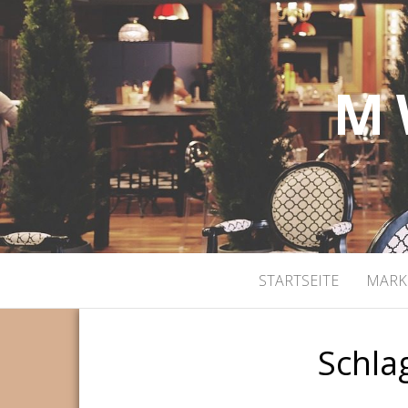
M 
STARTSEITE
MARK
Schla