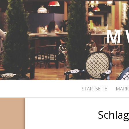
M 
STARTSEITE
MARK
Schla