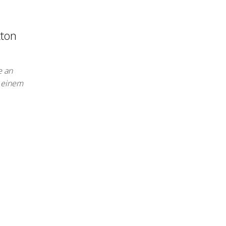
tton
e an
n einem