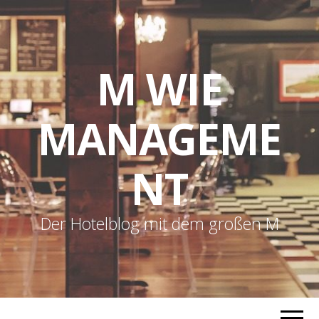
M WIE
MANAGEME
NT
Der Hotelblog mit dem großen M