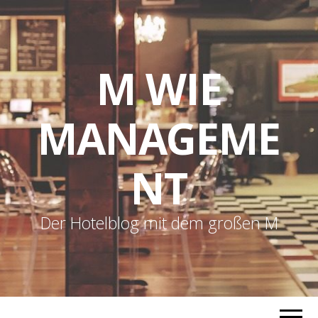
M WIE
MANAGEME
NT
Der Hotelblog mit dem großen M