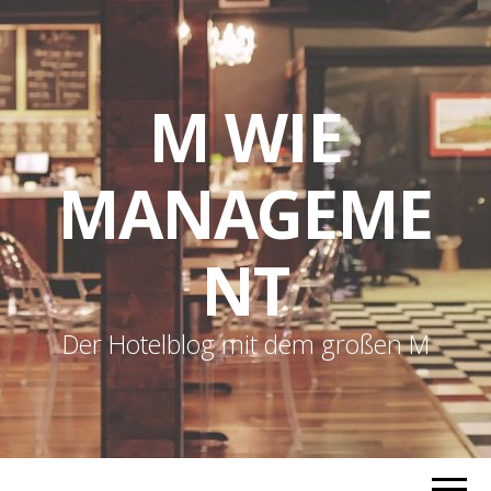
M WIE
MANAGEME
NT
Der Hotelblog mit dem großen M