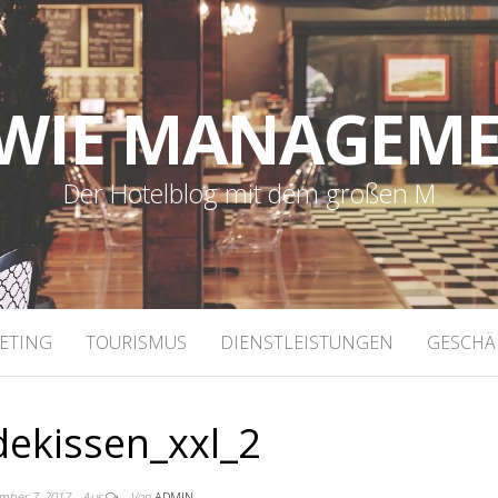
WIE MANAGEM
Der Hotelblog mit dem großen M
ETING
TOURISMUS
DIENSTLEISTUNGEN
GESCHÄ
ekissen_xxl_2
mber 7, 2017
Aus
Von
ADMIN