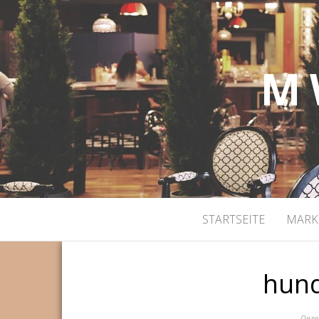
M 
STARTSEITE
MARK
hund
Deze