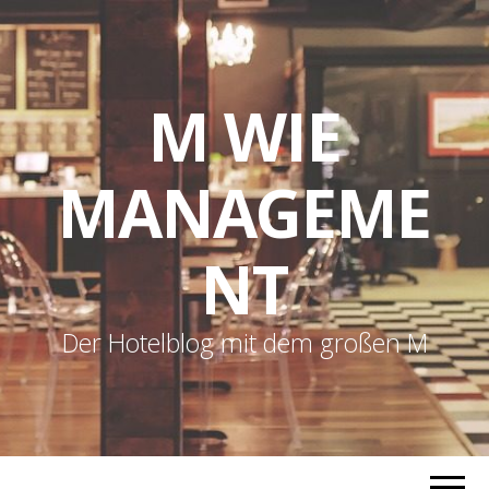
M WIE
MANAGEME
NT
Der Hotelblog mit dem großen M