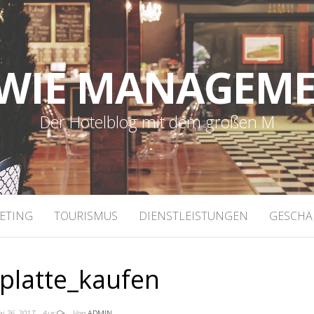
WIE MANAGEM
Der Hotelblog mit dem großen M
ETING
TOURISMUS
DIENSTLEISTUNGEN
GESCHÄ
platte_kaufen
i 26, 2017
Aus
Von
ADMIN