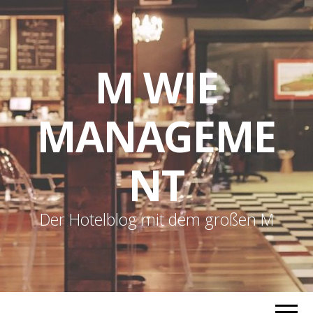
M WIE
MANAGEME
NT
Der Hotelblog mit dem großen M