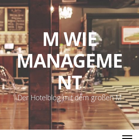
M WIE
MANAGEME
NT
Der Hotelblog mit dem großen M