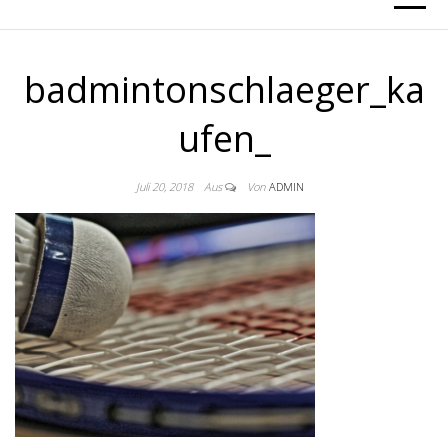
badmintonschlaeger_ka
ufen_
Juli 20, 2018
Aus
Von
ADMIN