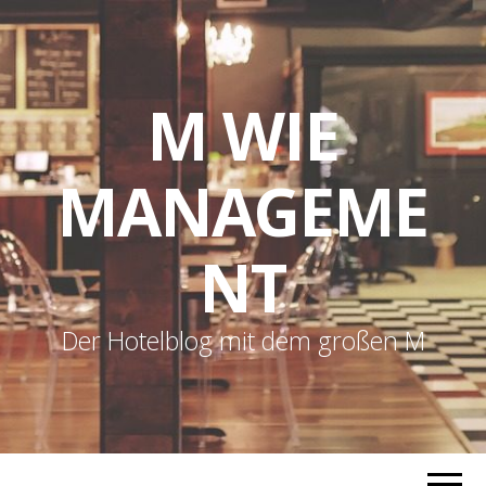
M WIE
MANAGEME
NT
Der Hotelblog mit dem großen M